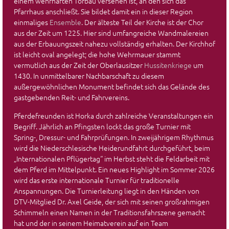
einem wehrhaften Torbau versehen ist, an den sich das
Pfarrhaus anschließt. Sie bildet damit ein in dieser Region
einmaliges
Ensemble
. Der älteste Teil der Kirche ist der Chor
aus der Zeit um 1225. Hier sind umfangreiche Wandmalereien
aus der Erbauungszeit nahezu vollständig erhalten. Der Kirchhof
ist leicht oval angelegt; die hohe Wehrmauer stammt
vermutlich aus der Zeit der Oberlausitzer
Hussitenkriege
um
1430. In unmittelbarer Nachbarschaft zu diesem
außergewöhnlichen Monument befindet sich das Gelände des
gastgebenden Reit- und Fahrvereins.
Pferdefreunden ist Horka durch zahlreiche Veranstaltungen ein
Begriff. Jährlich an Pfingsten lockt das große Turnier mit
Spring-, Dressur- und Fahrprüfungen. In zweijährigem Rhythmus
wird die Niederschlesische Heiderundfahrt durchgeführt, beim
„Internationalen Pflügertag“ im Herbst steht die Feldarbeit mit
dem Pferd im Mittelpunkt. Ein neues Highlight im Sommer 2026
wird das erste internationale Turnier für traditionelle
Anspannungen. Die Turnierleitung liegt in den Händen von
DTV-Mitglied Dr. Axel Geide, der sich mit seinen großrahmigen
Schimmeln einen Namen in der Traditionsfahrszene gemacht
hat und der in seinem Heimatverein auf ein Team