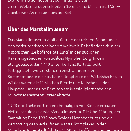
Die Termine der neuen Saison finden Sie auf
dieser Webseite oder schreiben Sie uns eine Mail an mail@dtv-
tradition.de. Wir freuen uns auf Sie!
Über das Marstallmuseum
Das Marstallmuseum zählt aufgrund der reichen Sammlung zu
den bedeutendsten seiner Art weltweit. Es befindet sich in der
historischen „Leibpferde-Stallung“ in den südlichen
Kavaliersgebäuden von Schloss Nymphenburg. In dem
Stallgebäude, das 1740 unter Kurfürst Karl Albrecht
fertiggestellt wurde, standen einst während der
Sommermonate die kostbaren Reitpferde der Wittelsbacher. Im
Winter waren die fürstlichen Pferde und Kutschen in den
Hauptstallungen und Remisen am Marstallplatz nahe der
Münchner Residenz untergebracht.
1923 eröffnete dort in der ehemaligen von Klenze erbauten
Hofreitschule das erste Marstallmuseum. Die Überführung der
Sammlung Ende 1939 nach Schloss Nymphenburg und die
Zerstörung des weitläufigen Marstallkomplexes in der
Münchner Innenstadt führten 1950 zur Eröffnung des heutigen