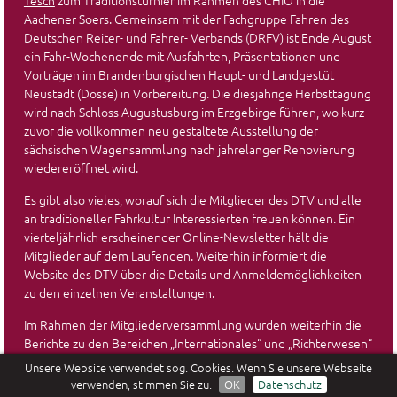
Tesch
zum Traditionsturnier im Rahmen des CHIO in die
Aachener Soers. Gemeinsam mit der Fachgruppe Fahren des
Deutschen Reiter- und Fahrer- Verbands (DRFV) ist Ende August
ein Fahr-Wochenende mit Ausfahrten, Präsentationen und
Vorträgen im Brandenburgischen Haupt- und Landgestüt
Neustadt (Dosse) in Vorbereitung. Die diesjährige Herbsttagung
wird nach Schloss Augustusburg im Erzgebirge führen, wo kurz
zuvor die vollkommen neu gestaltete Ausstellung der
sächsischen Wagensammlung nach jahrelanger Renovierung
wiedereröffnet wird.
Es gibt also vieles, worauf sich die Mitglieder des DTV und alle
an traditioneller Fahrkultur Interessierten freuen können. Ein
vierteljährlich erscheinender Online-Newsletter hält die
Mitglieder auf dem Laufenden. Weiterhin informiert die
Website des DTV über die Details und Anmeldemöglichkeiten
zu den einzelnen Veranstaltungen.
Im Rahmen der Mitgliederversammlung wurden weiterhin die
Berichte zu den Bereichen „Internationales“ und „Richterwesen“
vorgestellt. Für die Richter wurde 2024 ein Codex zur
Unsere Website verwendet sog. Cookies. Wenn Sie unsere Webseite
Bewertung bei Traditionsfahrveranstaltungen entwickelt, im
verwenden, stimmen Sie zu.
OK
Datenschutz