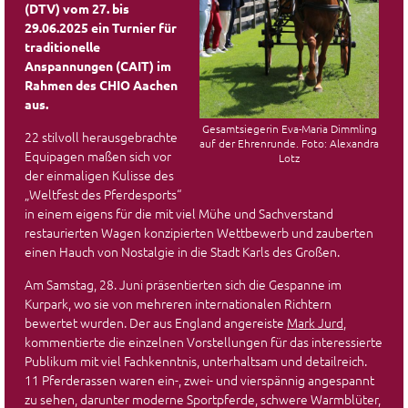
(DTV) vom 27. bis
29.06.2025 ein Turnier für
traditionelle
Anspannungen (CAIT) im
Rahmen des CHIO Aachen
aus.
Gesamtsiegerin Eva-Maria Dimmling
22 stilvoll herausgebrachte
auf der Ehrenrunde. Foto: Alexandra
Equipagen maßen sich vor
Lotz
der einmaligen Kulisse des
„Weltfest des Pferdesports“
in einem eigens für die mit viel Mühe und Sachverstand
restaurierten Wagen konzipierten Wettbewerb und zauberten
einen Hauch von Nostalgie in die Stadt Karls des Großen.
Am Samstag, 28. Juni präsentierten sich die Gespanne im
Kurpark, wo sie von mehreren internationalen Richtern
bewertet wurden. Der aus England angereiste
Mark Jurd
,
kommentierte die einzelnen Vorstellungen für das interessierte
Publikum mit viel Fachkenntnis, unterhaltsam und detailreich.
11 Pferderassen waren ein-, zwei- und vierspännig angespannt
zu sehen, darunter moderne Sportpferde, schwere Warmblüter,