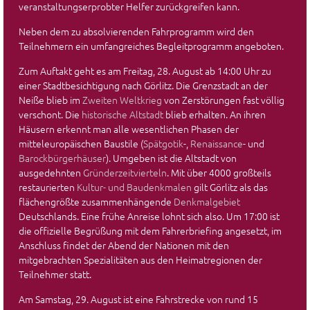
veranstaltungserprobter Helfer zurückgreifen kann.
Neben dem zu absolvierenden Fahrprogramm wird den
Teilnehmern ein umfangreiches Begleitprogramm angeboten.
Zum Auftakt geht es am Freitag, 28. August ab 14:00 Uhr zu
einer Stadtbesichtigung nach Görlitz. Die Grenzstadt an der
Neiße blieb im
Zweiten Weltkrieg
von Zerstörungen fast völlig
verschont. Die
historische Altstadt
blieb erhalten. An ihren
Häusern erkennt man alle wesentlichen Phasen der
mitteleuropäischen Baustile (
Spätgotik
-,
Renaissance
- und
Barockbürgerhäuser
). Umgeben ist die Altstadt von
ausgedehnten
Gründerzeitvierteln
. Mit über 4000 großteils
restaurierten
Kultur- und Baudenkmalen
gilt Görlitz als das
flächengrößte zusammenhängende
Denkmalgebiet
Deutschlands. Eine frühe Anreise lohnt sich also. Um 17:00 ist
die offizielle Begrüßung mit dem Fahrerbriefing angesetzt, im
Anschluss findet der Abend der Nationen mit den
mitgebrachten Spezialitäten aus den Heimatregionen der
Teilnehmer statt.
Am Samstag, 29. August ist eine Fahrstrecke von rund 15