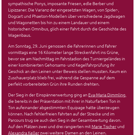
sympathische Ponys, imposante Friesen, edle Berber und
Lipizzaner. Die Varianz der eingesetzten Wagen, von Spider-,
Dogcart und Phaeton-Modellen über verschiedene Jagdwagen
und Wagonetten bis hin zu einem Landauer und einem
historischen Omnibus, glich einer Fahrt durch die Geschichte des
Wagenbaus.
Am Sonntag, 29. Juni genossen die Fahrerinnen und Fahrer
vormittags eine 16 Kilometer lange Streckenfahrt ins Grüne,
bevor sie am Nachmittag im Fahrstadion des Turniergeländes in
einer kombinierten Gehorsams- und Kegelfahrprüfung ihr
Geschick an den Leinen unter Beweis stellen mussten. Kaum ein
Zuschauerplatz blieb frei, während die Gespanne auf dem
perfekt vorbereiteten Grün ihre Runden drehten.
Der Sieg in der Einspännerwertung ging an
Eva-Maria Dimmling
,
die bereits in der Präsentation mit ihrer in Naturfarben Ton in
Ton aufeinander abgestimmten Equipage hatte überzeugen
können. Nach fehlerfreien Fahrten auf der Strecke und im
Parcours trug sie auch den Sieg in der Gesamtwertung davon.
Auf den Plätzen zwei und drei rangierten mit
Marie Tischer
und
Alexandra Keller
zwei weitere Damen an den Leinen.