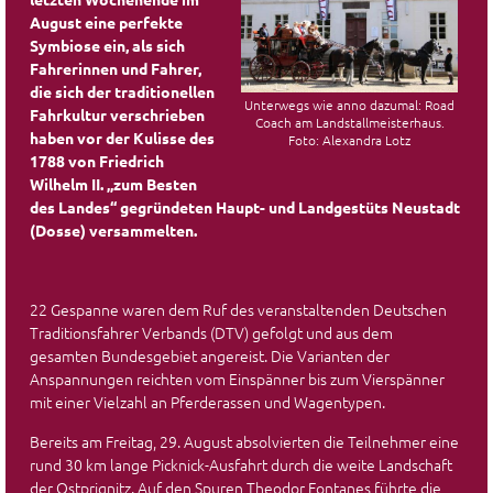
August eine perfekte
Symbiose ein, als sich
Fahrerinnen und Fahrer,
die sich der traditionellen
Unterwegs wie anno dazumal: Road
Fahrkultur verschrieben
Coach am Landstallmeisterhaus.
haben vor der Kulisse des
Foto: Alexandra Lotz
1788 von Friedrich
Wilhelm II. „zum Besten
des Landes“ gegründeten Haupt- und Landgestüts Neustadt
(Dosse) versammelten.
22 Gespanne waren dem Ruf des veranstaltenden Deutschen
Traditionsfahrer Verbands (DTV) gefolgt und aus dem
gesamten Bundesgebiet angereist. Die Varianten der
Anspannungen reichten vom Einspänner bis zum Vierspänner
mit einer Vielzahl an Pferderassen und Wagentypen.
Bereits am Freitag, 29. August absolvierten die Teilnehmer eine
rund 30 km lange Picknick-Ausfahrt durch die weite Landschaft
der Ostprignitz. Auf den Spuren Theodor Fontanes führte die