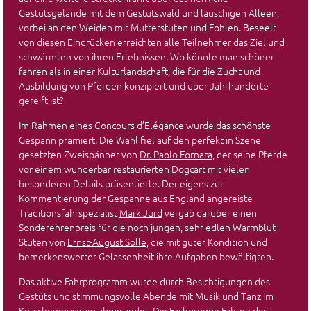
Gestütsgelände mit dem Gestütswald und lauschigen Alleen,
vorbei an den Weiden mit Mutterstuten und Fohlen. Beseelt
von diesen Eindrücken erreichten alle Teilnehmer das Ziel und
schwärmten von ihren Erlebnissen. Wo könnte man schöner
fahren als in einer Kulturlandschaft, die für die Zucht und
Ausbildung von Pferden konzipiert und über Jahrhunderte
gereift ist?
Im Rahmen eines Concours d’Elégance wurde das schönste
Gespann prämiert. Die Wahl fiel auf den perfekt in Szene
gesetzten Zweispänner von
Dr. Paolo Fornara
, der seine Pferde
vor einem wunderbar restaurierten Dogcart mit vielen
besonderen Details präsentierte. Der eigens zur
Kommentierung der Gespanne aus England angereiste
Traditionsfahrspezialist
Mark Jurd
vergab darüber einen
Sonderehrenpreis für die noch jungen, sehr edlen Warmblut-
Stuten von
Ernst-August Solle
, die mit guter Kondition und
bemerkenswerter Gelassenheit ihre Aufgaben bewältigten.
Das aktive Fahrprogramm wurde durch Besichtigungen des
Gestüts und stimmungsvolle Abende mit Musik und Tanz im
Kutschenmuseum abgerundet. Die Fachgruppe Fahren des