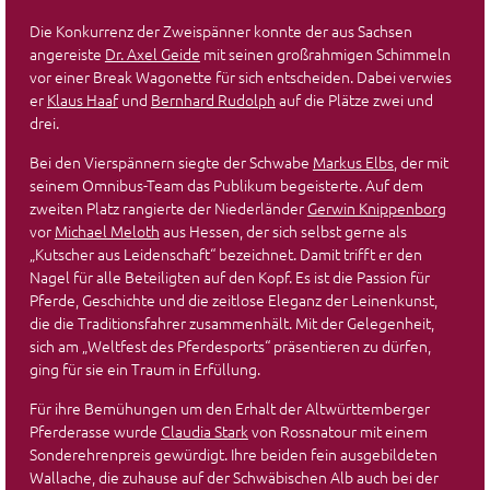
Die Konkurrenz der Zweispänner konnte der aus Sachsen
angereiste
Dr. Axel Geide
mit seinen großrahmigen Schimmeln
vor einer Break Wagonette für sich entscheiden. Dabei verwies
er
Klaus Haaf
und
Bernhard Rudolph
auf die Plätze zwei und
drei.
Bei den Vierspännern siegte der Schwabe
Markus Elbs
, der mit
seinem Omnibus-Team das Publikum begeisterte. Auf dem
zweiten Platz rangierte der Niederländer
Gerwin Knippenborg
vor
Michael Meloth
aus Hessen, der sich selbst gerne als
„Kutscher aus Leidenschaft“ bezeichnet. Damit trifft er den
Nagel für alle Beteiligten auf den Kopf. Es ist die Passion für
Pferde, Geschichte und die zeitlose Eleganz der Leinenkunst,
die die Traditionsfahrer zusammenhält. Mit der Gelegenheit,
sich am „Weltfest des Pferdesports“ präsentieren zu dürfen,
ging für sie ein Traum in Erfüllung.
Für ihre Bemühungen um den Erhalt der Altwürttemberger
Pferderasse wurde
Claudia Stark
von Rossnatour mit einem
Sonderehrenpreis gewürdigt. Ihre beiden fein ausgebildeten
Wallache, die zuhause auf der Schwäbischen Alb auch bei der